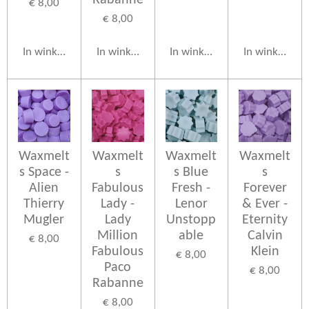
Rabanne
€ 8,00
€ 8,00
In winkelwagen
In winkelwagen
In winkelwagen
In winkelwag
Waxmelt
Waxmelt
Waxmelt
Waxmelt
s Space -
s
s Blue
s
Alien
Fabulous
Fresh -
Forever
Thierry
Lady -
Lenor
& Ever -
Mugler
Lady
Unstopp
Eternity
Million
able
Calvin
€ 8,00
Fabulous
Klein
€ 8,00
Paco
€ 8,00
Rabanne
€ 8,00