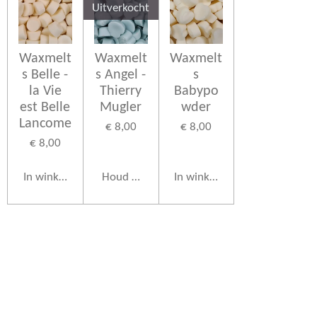
Uitverkocht
Waxmelt
Waxmelt
Waxmelt
s Belle -
s Angel -
s
la Vie
Thierry
Babypo
est Belle
Mugler
wder
Lancome
€ 8,00
€ 8,00
€ 8,00
In winkelwagen
Houd mij op de hoogte
In winkelwagen