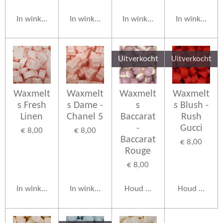
In winkelwagen
In winkelwagen
In winkelwagen
In winkelwag
Uitverkocht
Uitverkocht
Waxmelt
Waxmelt
Waxmelt
Waxmelt
s Fresh
s Dame -
s
s Blush -
Linen
Chanel 5
Baccarat
Rush
-
Gucci
€ 8,00
€ 8,00
Baccarat
€ 8,00
Rouge
€ 8,00
In winkelwagen
In winkelwagen
Houd mij op de hoogte
Houd mij op