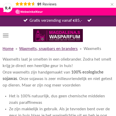
×
91
Reviews
9,4
Gratis verzending vanaf €85,-
Home
»
Waxmelts, snapbars en branders
»
Waxmelts
Waxmelts laat je smelten in een oliebrander. Zodra het smelt
krijg je direct een heerlijke geur in huis!
Onze waxmelts zijn handgemaakt van
100% ecologische
sojawas
. Onze sojawas is zeer milieuvriendelijk en niet getest
op dieren. Maar er zijn nog meer voordelen
Het is 100% natuurlijk, dus geen chemische middelen
zoals paraffinewas
Ze zijn makkelijk in gebruik. Als je tevreden bent over de
geur in huis blaas je het waxinelichtje uit en heb je nog