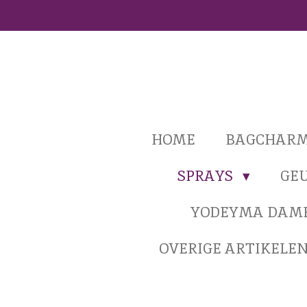
Ga
direct
naar
de
hoofdinhoud
HOME
BAGCHAR
SPRAYS
GE
YODEYMA DAM
OVERIGE ARTIKELE