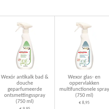
Wexór antikalk bad &
Wexor glas- en
douche
oppervlakken
geparfumeerde
multifunctionele spra
ontsmettingsspray
(750 ml)
(750 ml)
€ 8,95
€ 9,95