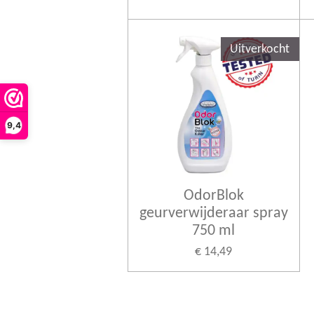
Uitverkocht
9,4
OdorBlok
geurverwijderaar spray
750 ml
€ 14,49