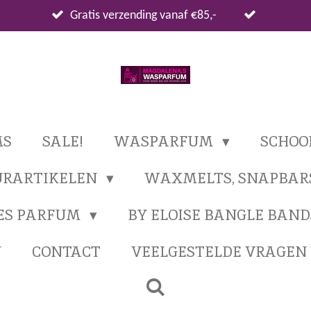
Gratis verzending vanaf €85,-
MS
SALE!
WASPARFUM
SCHO
URARTIKELEN
WAXMELTS, SNAPBAR
ES PARFUM
BY ELOISE BANGLE BAND
N
CONTACT
VEELGESTELDE VRAGE