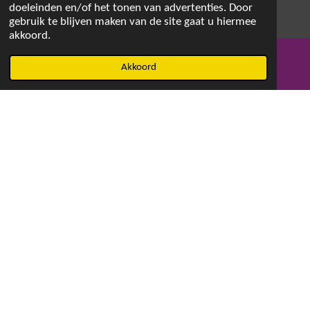
doeleinden en/of het tonen van advertenties. Door
gebruik te blijven maken van de site gaat u hiermee
akkoord.
© 2021 - 2026 Magdalenaswasparfum
Akkoord
E-mailadres
Facebook