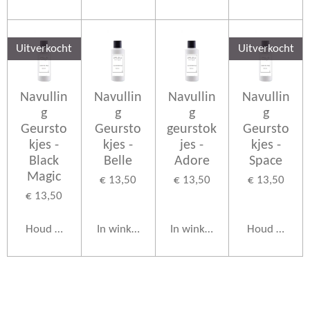
Uitverkocht
Uitverkocht
Navullin
Navullin
Navullin
Navullin
g
g
g
g
Geursto
Geursto
geurstok
Geursto
kjes -
kjes -
jes -
kjes -
Black
Belle
Adore
Space
Magic
€ 13,50
€ 13,50
€ 13,50
€ 13,50
Houd mij op de hoogte
In winkelwagen
In winkelwagen
Houd mij op