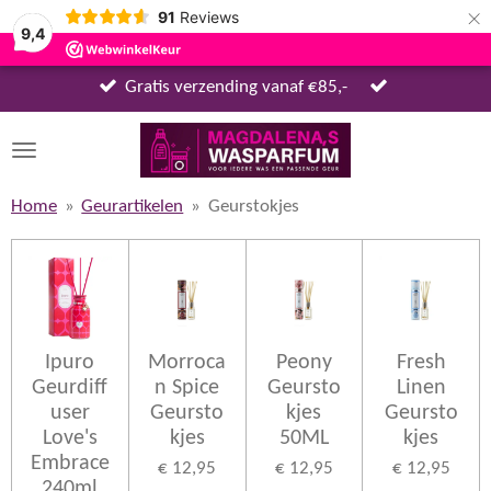
×
91
Reviews
9,4
Gratis verzending vanaf €85,-
Home
»
Geurartikelen
»
Geurstokjes
Ipuro
Morroca
Peony
Fresh
Geurdiff
n Spice
Geursto
Linen
user
Geursto
kjes
Geursto
Love's
kjes
50ML
kjes
Embrace
€ 12,95
€ 12,95
€ 12,95
240ml