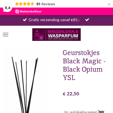
×
91
Reviews
9,4
Gratis verzending vanaf €85,-
Geurstokjes
Black Magic -
Black Opium
YSL
€ 22,50
In winkelwagen