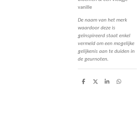
vanille
De naam van het merk
waardoor deze is
geïnspireerd staat enkel
vermeld om een mogelijke
gelijkenis aan te duiden in
de geurnoten.​
D
D
S
D
e
e
h
e
l
e
a
l
e
l
r
e
n
e
n