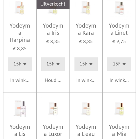
Uitverkocht
Yodeym
Yodeym
Yodeym
Yodeym
a
a Iris
a Kara
a Linet
Harpina
€ 8,35
€ 8,35
€ 9,75
€ 8,35
In winkelwagen
Houd mij op de hoogte
In winkelwagen
In winkelwag
Yodeym
Yodeym
Yodeym
Yodeym
a Lis
a Luxor
a L’eau
a Mia