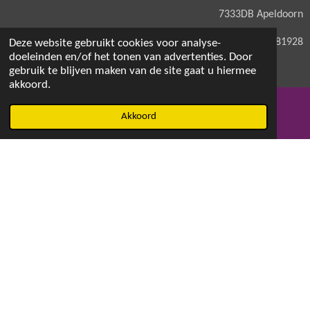
7333DB Apeldoorn
KVK: 71581928
Deze website gebruikt cookies voor analyse-
doeleinden en/of het tonen van advertenties. Door
gebruik te blijven maken van de site gaat u hiermee
akkoord.
© 2021 - 2026 Magdalenaswasparfum
Akkoord
E-mailadres
Facebook