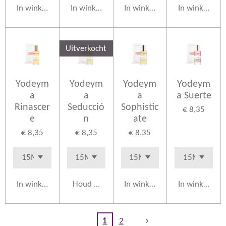
In winkelwagen
In winkelwagen
In winkelwagen
In winkelwag
Uitverkocht
Yodeym
Yodeym
Yodeym
Yodeym
a
a
a
a Suerte
Rinascer
Seducció
Sophistic
€ 8,35
e
n
ate
€ 8,35
€ 8,35
€ 8,35
In winkelwagen
Houd mij op de hoogte
In winkelwagen
In winkelwag
1
2