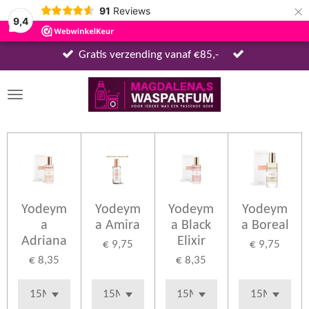
×
91
Reviews
9,4
Gratis verzending vanaf €85,-
Yodeym
Yodeym
Yodeym
Yodeym
a
a Amira
a Black
a Boreal
Adriana
Elixir
€ 9,75
€ 9,75
€ 8,35
€ 8,35