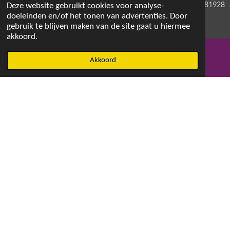
KVK: 71581928
Deze website gebruikt cookies voor analyse-
doeleinden en/of het tonen van advertenties. Door
gebruik te blijven maken van de site gaat u hiermee
akkoord.
© 2021 - 2026 Magdalenaswasparfum
Akkoord
E-mailadres
Facebook