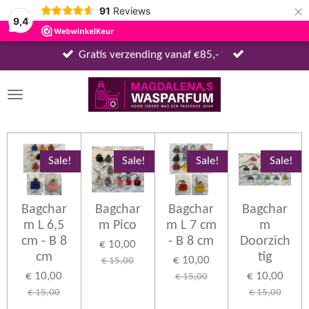
×
91
Reviews
9,4
Gratis verzending vanaf €85,-
Sale!
Sale!
Sale!
Sale!
Bagchar
Bagchar
Bagchar
Bagchar
m L 6,5
m Pico
m L 7 cm
m
cm - B 8
- B 8 cm
Doorzich
€ 10,00
cm
tig
€ 10,00
€ 15,00
€ 10,00
€ 10,00
€ 15,00
€ 15,00
€ 15,00