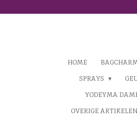
Ga
direct
naar
de
hoofdinhoud
HOME
BAGCHAR
SPRAYS
GE
YODEYMA DAM
OVERIGE ARTIKELE