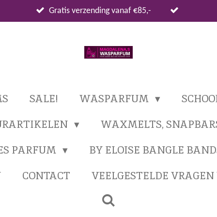
Gratis verzending vanaf €85,-
MS
SALE!
WASPARFUM
SCHO
URARTIKELEN
WAXMELTS, SNAPBAR
ES PARFUM
BY ELOISE BANGLE BAND
N
CONTACT
VEELGESTELDE VRAGE