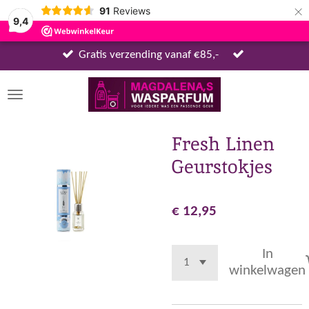
×
91
Reviews
9,4
Gratis verzending vanaf €85,-
Fresh Linen
Geurstokjes
€ 12,95
In
winkelwagen