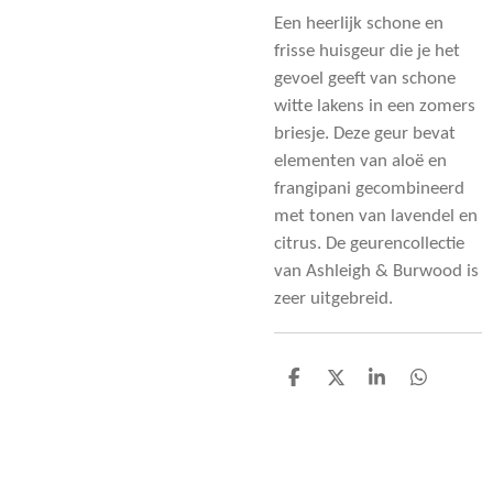
Een heerlijk schone en
frisse huisgeur die je het
gevoel geeft van schone
witte lakens in een zomers
briesje. Deze geur bevat
elementen van aloë en
frangipani gecombineerd
met tonen van lavendel en
citrus. De geurencollectie
van Ashleigh & Burwood is
zeer uitgebreid.
D
D
S
D
e
e
h
e
l
e
a
l
e
l
r
e
n
e
n