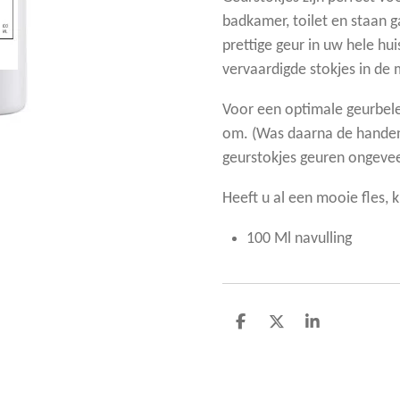
badkamer, toilet en staan 
prettige geur in uw hele hui
vervaardigde stokjes in de 
Voor een optimale geurbele
om. (Was daarna de handen
geurstokjes geuren ongeve
Heeft u al een mooie fles, 
100 Ml navulling
D
D
S
e
e
h
l
e
a
e
l
r
n
e