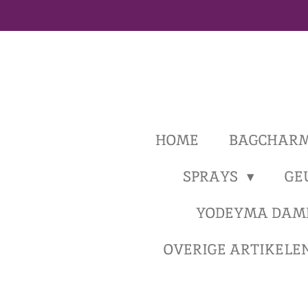
Ga
direct
naar
de
hoofdinhoud
HOME
BAGCHAR
SPRAYS
GE
YODEYMA DAM
OVERIGE ARTIKELE