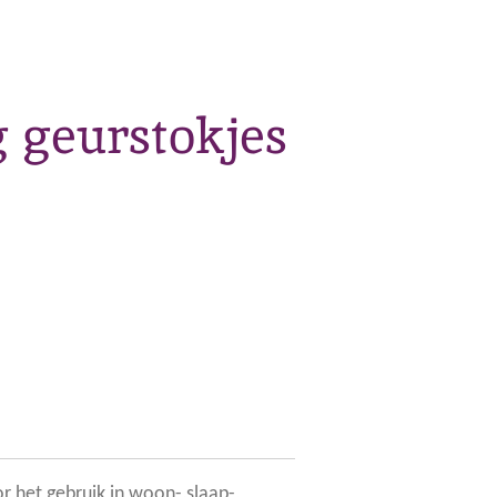
 geurstokjes
or het gebruik in woon-,slaap-,