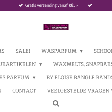
Gratis verzending vanaf €85,-
MS
SALE!
WASPARFUM
SCHOO
URARTIKELEN
WAXMELTS, SNAPBAR
ES PARFUM
BY ELOISE BANGLE BAND
N
CONTACT
VEELGESTELDE VRAGEN