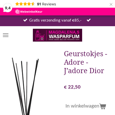
×
91
Reviews
9,4
Gratis verzending vanaf €85,-
Geurstokjes -
Adore -
J’adore Dior
€ 22,50
In winkelwagen