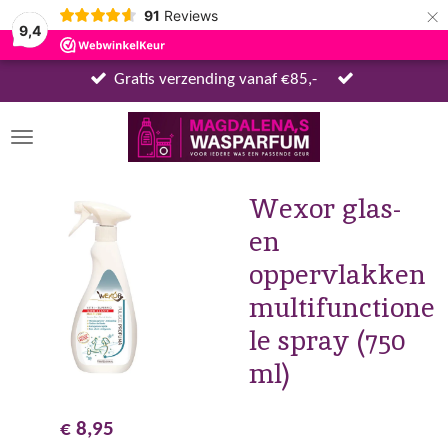
×
91
Reviews
9,4
Gratis verzending vanaf €85,-
Wexor glas-
en
oppervlakken
multifunctione
le spray (750
ml)
€ 8,95