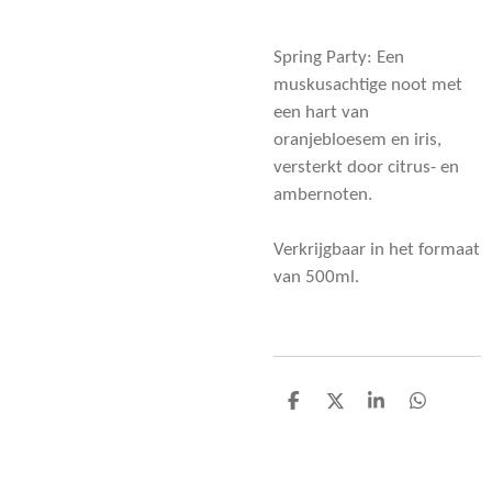
Spring Party: Een
muskusachtige noot met
een hart van
oranjebloesem en iris,
versterkt door citrus- en
ambernoten.
Verkrijgbaar in het formaat
van 500ml.
D
D
S
D
e
e
h
e
l
e
a
l
e
l
r
e
n
e
n