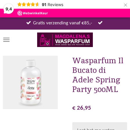
×
91
Reviews
9,4
Gratis verzending vanaf €85,-
Wasparfum Il
Bucato di
Adele Spring
Party 500ML
€ 26,95