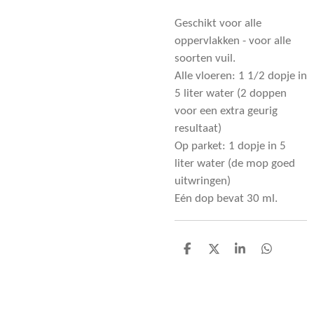
Geschikt voor alle
oppervlakken - voor alle
soorten vuil.
Alle vloeren: 1 1/2 dopje in
5 liter water (2 doppen
voor een extra geurig
resultaat)
Op parket: 1 dopje in 5
liter water (de mop goed
uitwringen)
Eén dop bevat 30 ml.
D
D
S
D
e
e
h
e
l
e
a
l
e
l
r
e
n
e
n