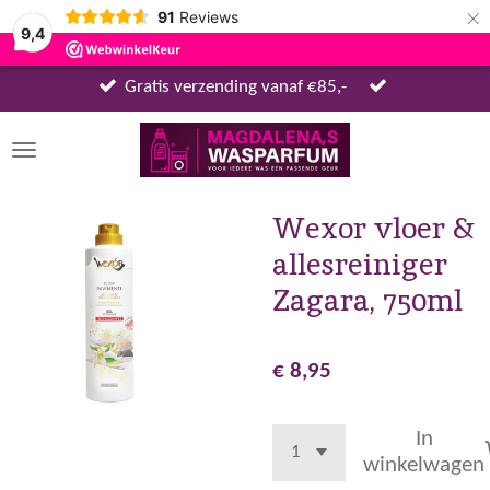
×
91
Reviews
9,4
Gratis verzending vanaf €85,-
Wexor vloer &
allesreiniger
Zagara, 750ml
€ 8,95
In
winkelwagen