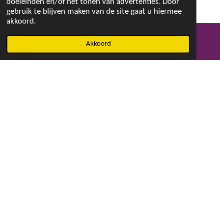
doeleinden en/of het tonen van advertenties. Door
gebruik te blijven maken van de site gaat u hiermee
akkoord.
Akkoord
E-mailadres
Facebook