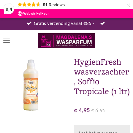
×
91
Reviews
9,4
Gratis verzending vanaf €85,-
HygienFresh
wasverzachter
, Soffio
Tropicale (1 ltr)
€ 4,95
€ 6,95