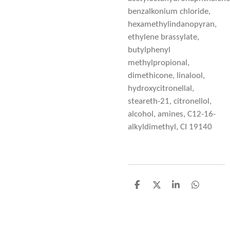
benzalkonium chloride,
hexamethylindanopyran,
ethylene brassylate,
butylphenyl
methylpropional,
dimethicone, linalool,
hydroxycitronellal,
steareth-21, citronellol,
alcohol, amines, C12-16-
alkyldimethyl, CI 19140
D
D
S
D
e
e
h
e
l
e
a
l
e
l
r
e
n
e
n