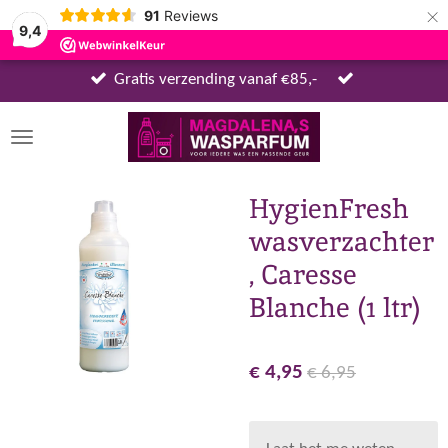
×
91
Reviews
9,4
Gratis verzending vanaf €85,-
HygienFresh
wasverzachter
, Caresse
Blanche (1 ltr)
€ 4,95
€ 6,95