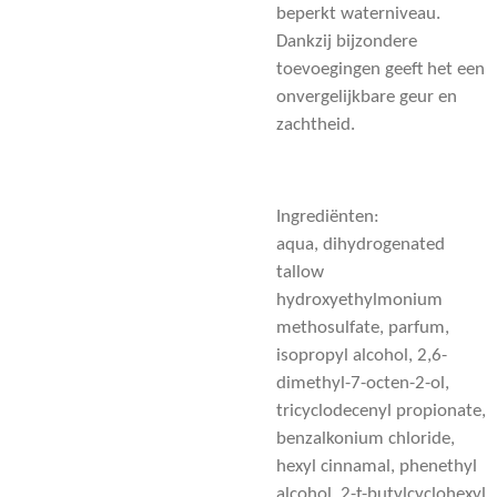
beperkt waterniveau.
Dankzij bijzondere
toevoegingen geeft het een
onvergelijkbare geur en
zachtheid.
Ingrediënten:
aqua, dihydrogenated
tallow
hydroxyethylmonium
methosulfate, parfum,
isopropyl alcohol, 2,6-
dimethyl-7-octen-2-ol,
tricyclodecenyl propionate,
benzalkonium chloride,
hexyl cinnamal, phenethyl
alcohol, 2-t-butylcyclohexyl