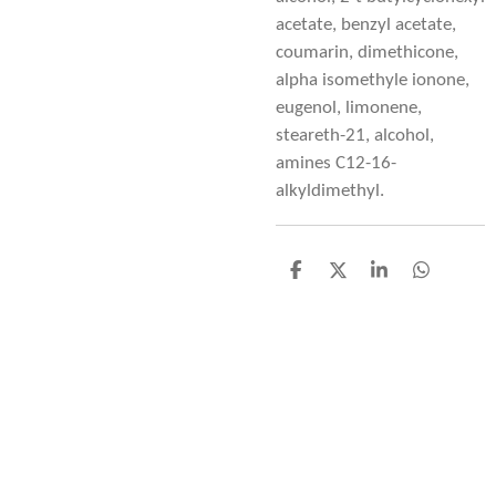
acetate, benzyl acetate,
coumarin, dimethicone,
alpha isomethyle ionone,
eugenol, limonene,
steareth-21, alcohol,
amines C12-16-
alkyldimethyl.
D
D
S
D
e
e
h
e
l
e
a
l
e
l
r
e
n
e
n