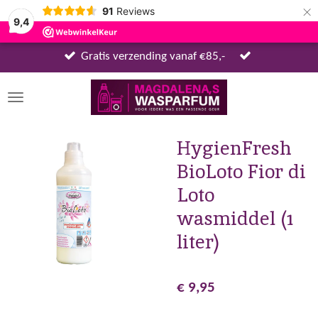
×
91
Reviews
9,4
Gratis verzending vanaf €85,-
HygienFresh
BioLoto Fior di
Loto
wasmiddel (1
liter)
€ 9,95