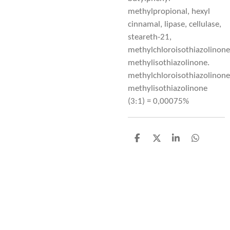
methylpropional, hexyl
cinnamal, lipase, cellulase,
steareth-21,
methylchloroisothiazolinone
methylisothiazolinone.
methylchloroisothiazolinone
methylisothiazolinone
(3:1) = 0,00075%
D
D
S
D
e
e
h
e
l
e
a
l
e
l
r
e
n
e
n