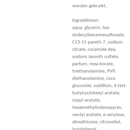
worden gebruikt.
Ingrediënten:
aqua, glycerin, tea-
dodecylbenzenesulfonate,
C13-15 pareth-7, sodium
citrate, cocamide dea,
sodium laureth sulfate,
parfum, mea-borate,
triethanolamine, PVP,
diethanolamine, coco
glucoside, subtilisin, 4-tert-
butylcyclohexyl acetate,
nopyl acetate,
hexamethylindanopyran,
verdyl acetate, α-amylase,
dimethicone, citronellol,
butylphenyl