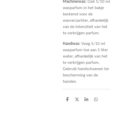
Machinewas:
Giet 5/10 ml
wasparfum in het bakje
bestemd voor de
wasverzachter, afhankelijk
van de intensiteit van het
te verkrijgen parfum.
Handwas:
Voeg 5/10 ml
wasparfum toe aan 5 liter
water, afhankelijk van het
te verkrijgen parfum.
Gebruik handschoenen ter
bescherming van de
handen.
D
D
S
D
e
e
h
e
l
e
a
l