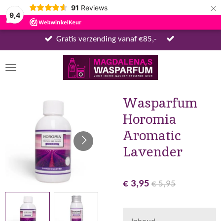
×
91
Reviews
9,4
Gratis verzending vanaf €85,-
Wasparfum
Horomia
Aromatic
Lavender
€ 3,95
€ 5,95