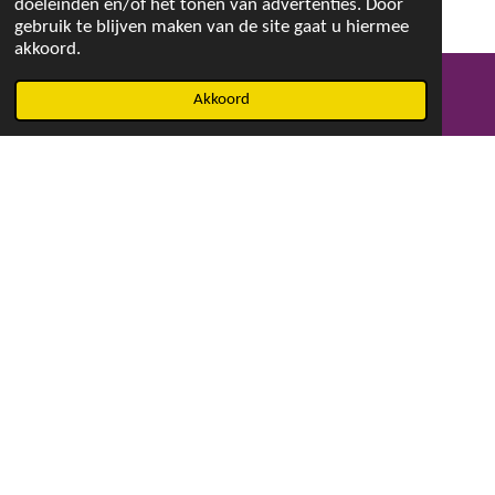
doeleinden en/of het tonen van advertenties. Door
gebruik te blijven maken van de site gaat u hiermee
akkoord.
Akkoord
E-mailadres
Facebook