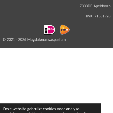
7333DB Apeldoorn
KVK: 71581928
© 2021 - 2026 Magdalenaswasparfum
Deze website gebruikt cookies voor analyse-