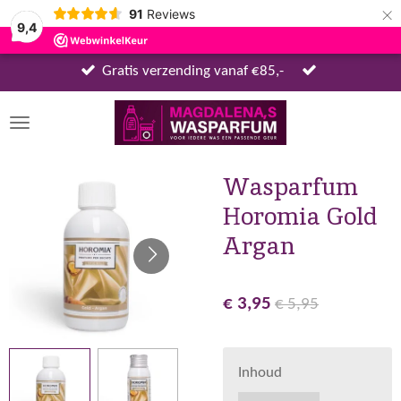
×
91
Reviews
9,4
Gratis verzending vanaf €85,-
Wasparfum
Horomia Gold
Argan
€ 3,95
€ 5,95
Inhoud