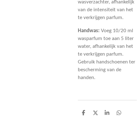
wasverzachter, afhankelijk
van de intensiteit van het
te verkrijgen parfum.
Handwas:
Voeg 10/20 ml
wasparfum toe aan 5 liter
water, afhankelijk van het
te verkrijgen parfum.
Gebruik handschoenen ter
bescherming van de
handen.
D
D
S
D
e
e
h
e
l
e
a
l
e
l
r
e
n
e
n