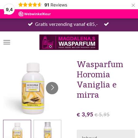
×
91
Reviews
9,4
Gratis verzending vanaf €85,-
Wasparfum
Horomia
Vaniglia e
mirra
€ 3,95
€ 5,95