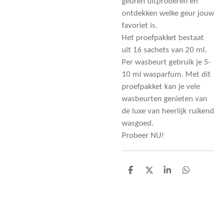
geuren uitproberen en
ontdekken welke geur jouw
favoriet is.
Het proefpakket bestaat
uit 16 sachets van 20 ml.
Per wasbeurt gebruik je 5-
10 ml wasparfum. Met dit
proefpakket kan je vele
wasbeurten genieten van
de luxe van heerlijk ruikend
wasgoed.
Probeer NU!
D
D
S
D
e
e
h
e
l
e
a
l
e
l
r
e
n
e
n