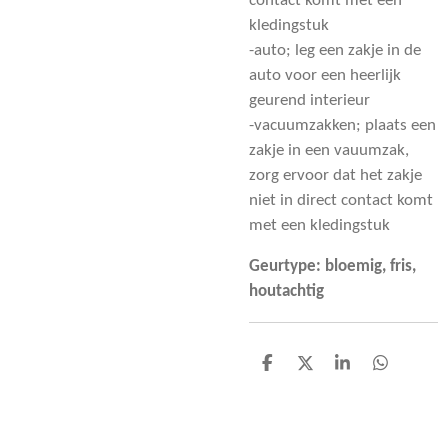
contact komt met een
kledingstuk
-auto; leg een zakje in de
auto voor een heerlijk
geurend interieur
-vacuumzakken; plaats een
zakje in een vauumzak,
zorg ervoor dat het zakje
niet in direct contact komt
met een kledingstuk
Geurtype: bloemig, fris,
houtachtig
D
D
S
D
e
e
h
e
l
e
a
l
e
l
r
e
n
e
n