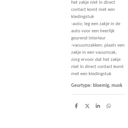
het zakje niet in direct
contact komt met een
kledingstuk
-auto; leg een zakje in de
auto voor een heerlijk
geurend interieur
-vacuumzakken; plaats een
zakje in een vauumzak,
zorg ervoor dat het zakje
niet in direct contact komt
met een kledingstuk
Geurtype: bloemig, musk
D
D
S
D
e
e
h
e
l
e
a
l
e
l
r
e
n
e
n