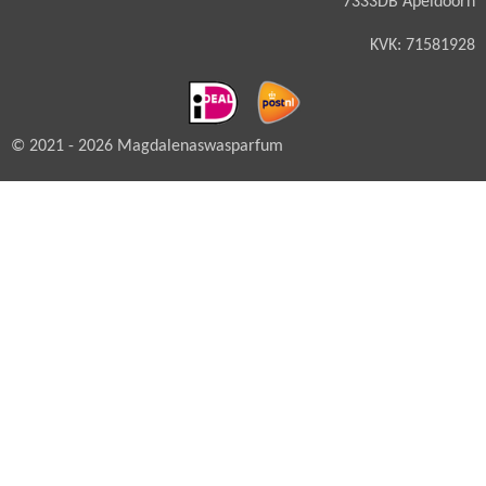
7333DB Apeldoorn
KVK: 71581928
© 2021 - 2026 Magdalenaswasparfum