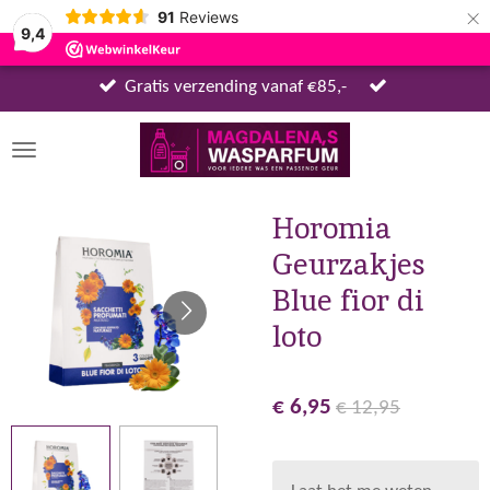
×
91
Reviews
9,4
Gratis verzending vanaf €85,-
Horomia
Geurzakjes
Blue fior di
loto
€ 6,95
€ 12,95