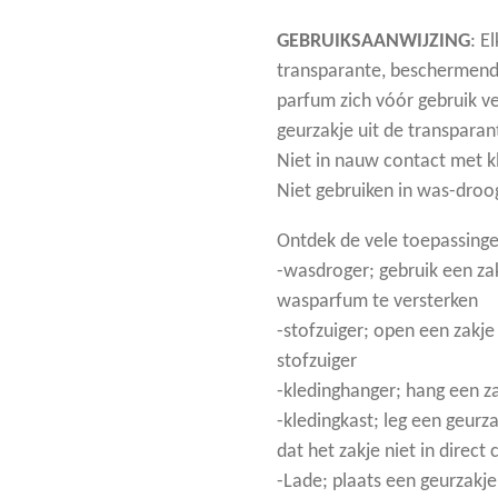
GEBRUIKSAANWIJZING
: E
transparante, beschermend
parfum zich vóór gebruik ve
geurzakje uit de transparan
Niet in nauw contact met k
Niet gebruiken in was-droo
Ontdek de vele toepassinge
-wasdroger; gebruik een za
wasparfum te versterken
-stofzuiger; open een zakje
stofzuiger
-kledinghanger; hang een z
-kledingkast; leg een geurz
dat het zakje niet in direc
-Lade; plaats een geurzakje