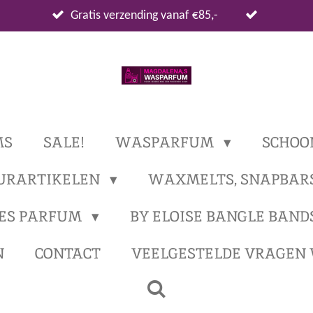
Gratis verzending vanaf €85,-
MS
SALE!
WASPARFUM
SCHOO
URARTIKELEN
WAXMELTS, SNAPBAR
ES PARFUM
BY ELOISE BANGLE BAND
N
CONTACT
VEELGESTELDE VRAGEN