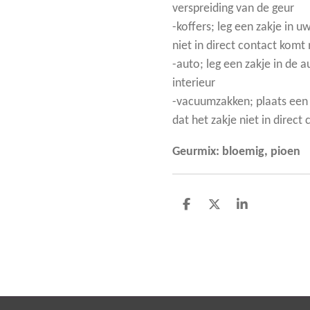
verspreiding van de geur
-koffers; leg een zakje in u
niet in direct contact komt
-auto; leg een zakje in de 
interieur
-vacuumzakken; plaats een 
dat het zakje niet in direc
Geurmix: bloemig, pioen
D
D
S
e
e
h
l
e
a
e
l
r
n
e