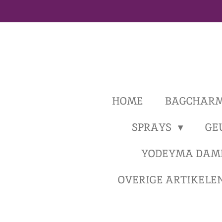
Ga
direct
naar
de
hoofdinhoud
HOME
BAGCHAR
SPRAYS
GE
YODEYMA DAM
OVERIGE ARTIKELE