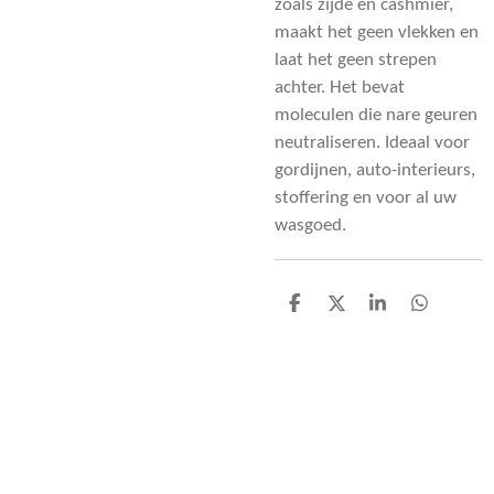
zoals zijde en cashmier,
maakt het geen vlekken en
laat het geen strepen
achter. Het bevat
moleculen die nare geuren
neutraliseren. Ideaal voor
gordijnen, auto-interieurs,
stoffering en voor al uw
wasgoed.
D
D
S
D
e
e
h
e
l
e
a
l
e
l
r
e
n
e
n