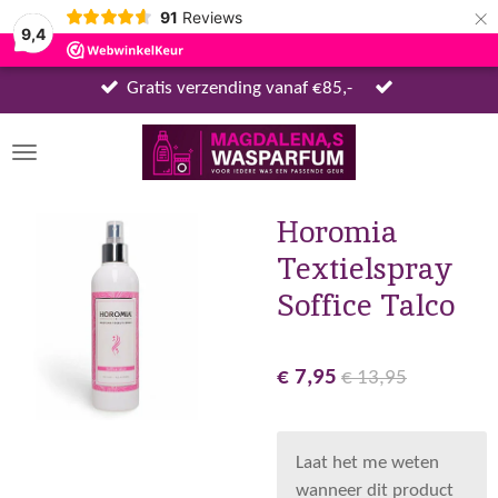
×
91
Reviews
9,4
Gratis verzending vanaf €85,-
Horomia
Textielspray
Soffice Talco
€ 7,95
€ 13,95
Laat het me weten
wanneer dit product