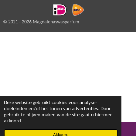
© 2021 - 2026 Magdalenaswasparfum
Deze website gebruikt cookies voor analyse-
doeleinden en/of het tonen van advertenties. Door
gebruik te blijven maken van de site gaat u hiermee
akkoord.
Akkoord