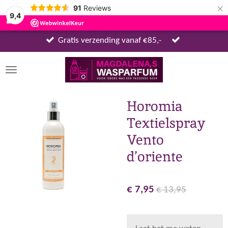
×
91
Reviews
9,4
Gratis verzending vanaf €85,-
Horomia
Textielspray
Vento
d’oriente
€ 7,95
€ 13,95