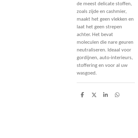
de meest delicate stoffen,
zoals zijde en cashmier,
maakt het geen vlekken en
laat het geen strepen
achter. Het bevat
moleculen die nare geuren
neutraliseren. Ideaal voor
gordijnen, auto-interieurs,
stoffering en voor al uw
wasgoed.
D
D
S
D
e
e
h
e
l
e
a
l
e
l
r
e
n
e
n