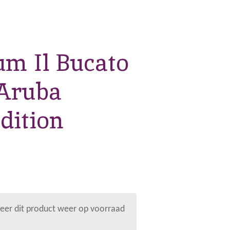
m Il Bucato
 Aruba
dition
er dit product weer op voorraad