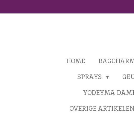
Ga
direct
naar
de
hoofdinhoud
HOME
BAGCHAR
SPRAYS
GE
YODEYMA DAM
OVERIGE ARTIKELE