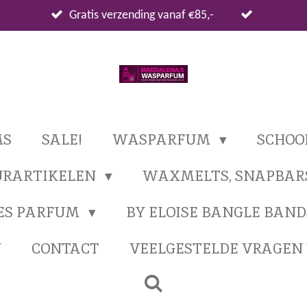
Gratis verzending vanaf €85,-
MS
SALE!
WASPARFUM
SCHO
URARTIKELEN
WAXMELTS, SNAPBAR
ES PARFUM
BY ELOISE BANGLE BAND
N
CONTACT
VEELGESTELDE VRAGE