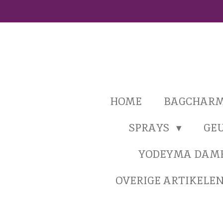
Ga
direct
naar
de
hoofdinhoud
HOME
BAGCHAR
SPRAYS
GE
YODEYMA DAM
OVERIGE ARTIKELE