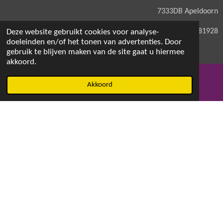
7333DB Apeldoorn
KVK: 71581928
Deze website gebruikt cookies voor analyse-
doeleinden en/of het tonen van advertenties. Door
gebruik te blijven maken van de site gaat u hiermee
akkoord.
© 2021 - 2026 Magdalenaswasparfum
Akkoord
E-mailadres
Facebook