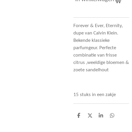
Forever & Ever, Eternity,
dupe van Calvin Klein.
Bekende klassieke
parfumgeur. Perfecte
combinatie van frisse
citrus ,weeldige bloemen &
zoete sandelhout
15 stuks in een zakje
D
D
S
D
e
e
h
e
l
e
a
l