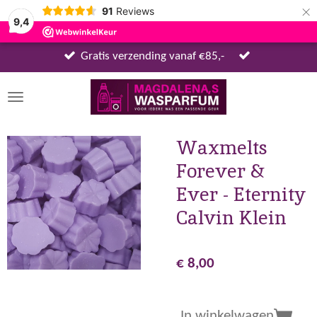
×
91
Reviews
9,4
Gratis verzending vanaf €85,-
Waxmelts
Forever &
Ever - Eternity
Calvin Klein
€ 8,00
In winkelwagen