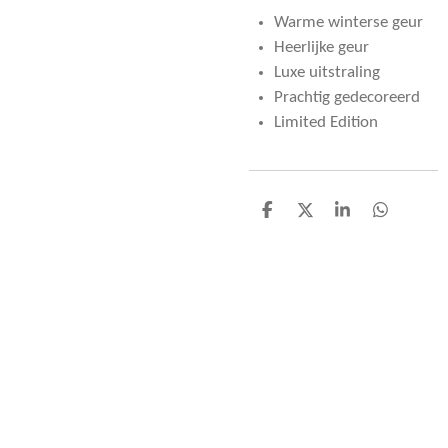
Warme winterse geur
Heerlijke geur
Luxe uitstraling
Prachtig gedecoreerd
Limited Edition
D
D
S
D
e
e
h
e
l
e
a
l
e
l
r
e
n
e
n