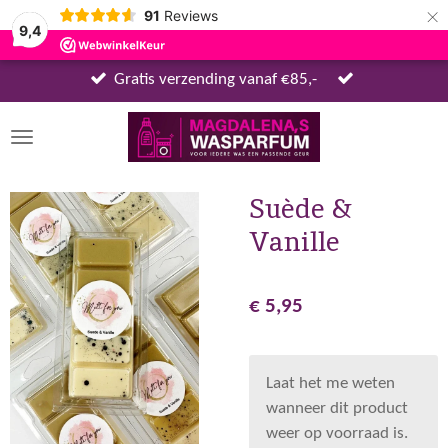
×
91
Reviews
9,4
Gratis verzending vanaf €85,-
Suède &
Vanille
€ 5,95
Laat het me weten
wanneer dit product
weer op voorraad is.