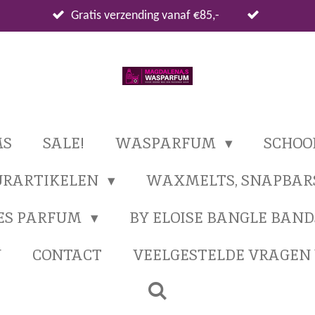
Gratis verzending vanaf €85,-
MS
SALE!
WASPARFUM
SCHO
URARTIKELEN
WAXMELTS, SNAPBAR
ES PARFUM
BY ELOISE BANGLE BAND
N
CONTACT
VEELGESTELDE VRAGE