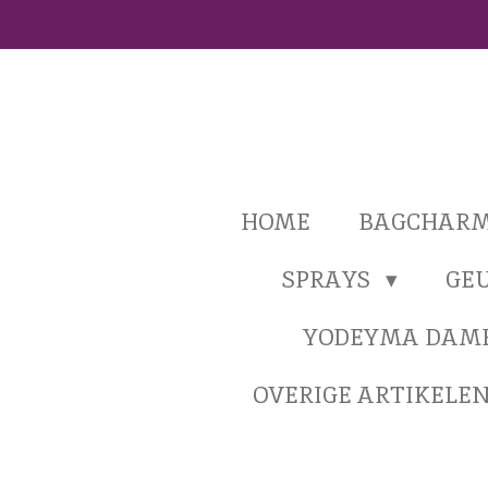
Ga
direct
naar
de
hoofdinhoud
HOME
BAGCHAR
SPRAYS
GE
YODEYMA DAM
OVERIGE ARTIKELE