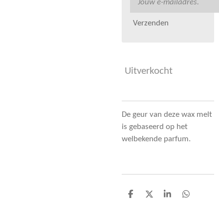
Verzenden
Uitverkocht
De geur van deze wax melt
is gebaseerd op het
welbekende parfum.
D
D
S
D
e
e
h
e
l
e
a
l