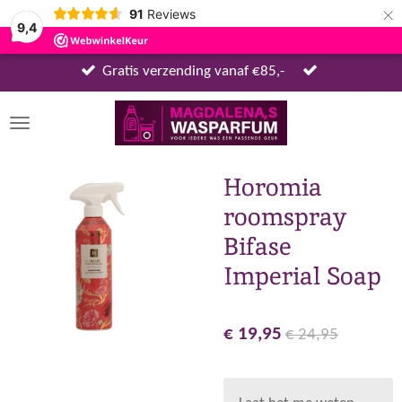
×
91
Reviews
9,4
Gratis verzending vanaf €85,-
Horomia
roomspray
Bifase
Imperial Soap
€ 19,95
€ 24,95