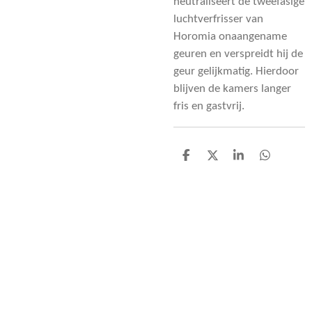
neutraliseert de tweefasige
luchtverfrisser van
Horomia onaangename
geuren en verspreidt hij de
geur gelijkmatig. Hierdoor
blijven de kamers langer
fris en gastvrij.
D
D
S
D
e
e
h
e
l
e
a
l
e
l
r
e
n
e
n