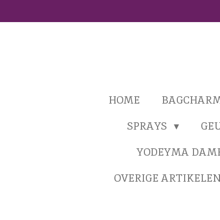
Ga
direct
naar
de
hoofdinhoud
HOME
BAGCHAR
SPRAYS
GE
YODEYMA DAM
OVERIGE ARTIKELE