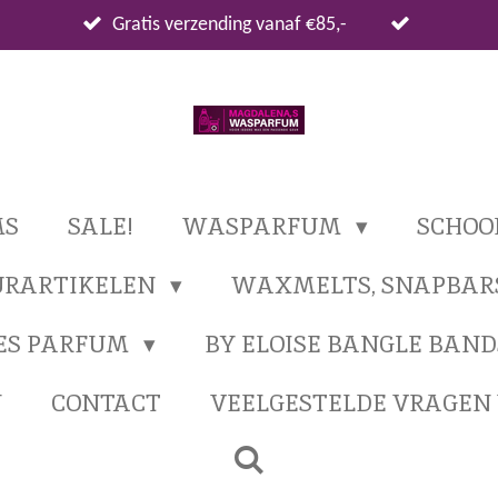
Gratis verzending vanaf €85,-
MS
SALE!
WASPARFUM
SCHO
URARTIKELEN
WAXMELTS, SNAPBAR
ES PARFUM
BY ELOISE BANGLE BAND
N
CONTACT
VEELGESTELDE VRAGE