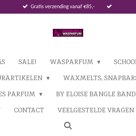
Gratis verzending vanaf €85,-
MS
SALE!
WASPARFUM
SCHO
URARTIKELEN
WAXMELTS, SNAPBAR
ES PARFUM
BY ELOISE BANGLE BAND
N
CONTACT
VEELGESTELDE VRAGE