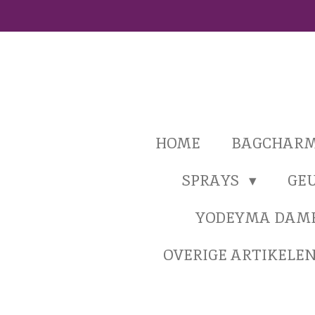
Ga
direct
naar
de
hoofdinhoud
HOME
BAGCHAR
SPRAYS
GE
YODEYMA DAM
OVERIGE ARTIKELE