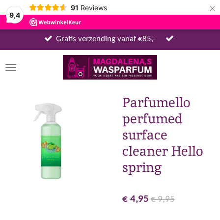
×
91
Reviews
9,4
Gratis verzending vanaf €85,-
Parfumello
perfumed
surface
cleaner Hello
spring
€ 4,95
€ 9,95