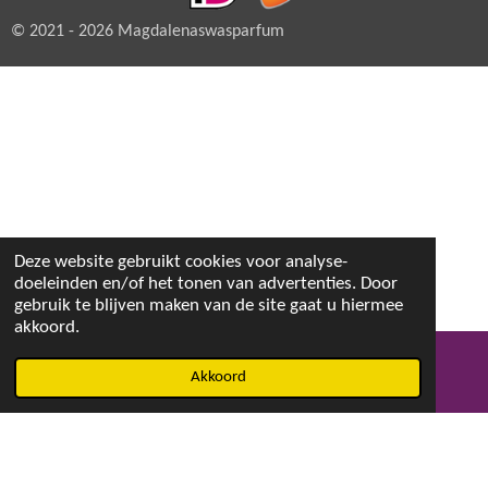
© 2021 - 2026 Magdalenaswasparfum
Deze website gebruikt cookies voor analyse-
doeleinden en/of het tonen van advertenties. Door
gebruik te blijven maken van de site gaat u hiermee
akkoord.
Akkoord
E-mailadres
Facebook