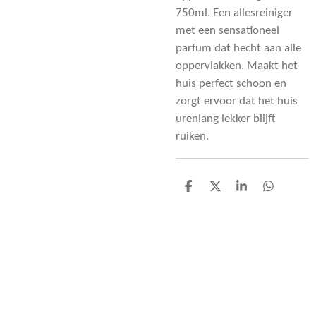
750ml. Een allesreiniger
met een sensationeel
parfum dat hecht aan alle
oppervlakken. Maakt het
huis perfect schoon en
zorgt ervoor dat het huis
urenlang lekker blijft
ruiken.
D
D
S
D
e
e
h
e
l
e
a
l
e
l
r
e
n
e
n