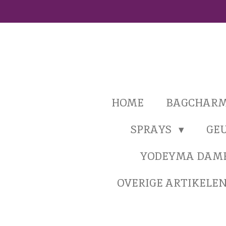
Ga
direct
naar
de
hoofdinhoud
HOME
BAGCHAR
SPRAYS
GE
YODEYMA DAM
OVERIGE ARTIKELE