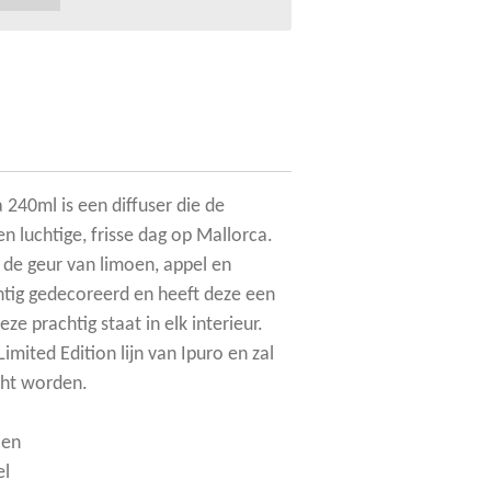
 240ml is een diffuser die de
en luchtige, frisse dag op Mallorca.
t de geur van limoen, appel en
chtig gedecoreerd en heeft deze een
ze prachtig staat in elk interieur.
Limited Edition lijn van Ipuro en zal
cht worden.
oen
el