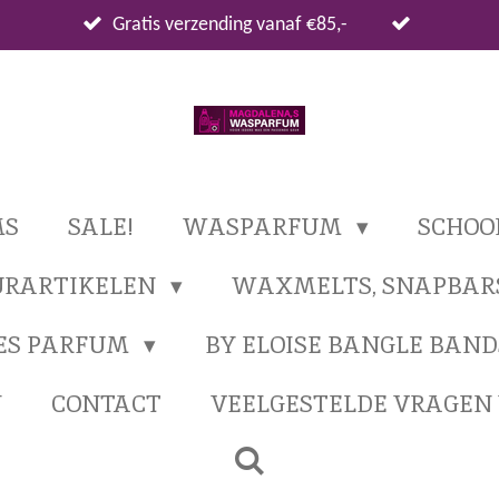
Gratis verzending vanaf €85,-
MS
SALE!
WASPARFUM
SCHO
URARTIKELEN
WAXMELTS, SNAPBAR
ES PARFUM
BY ELOISE BANGLE BAND
N
CONTACT
VEELGESTELDE VRAGE