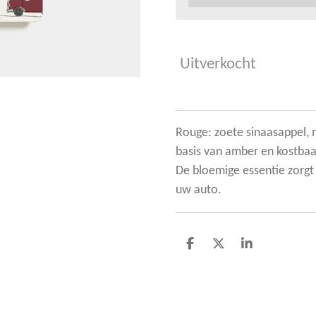
Uitverkocht
Rouge: zoete sinaasappel, 
basis van amber en kostbaa
De bloemige essentie zorgt 
uw auto.
D
D
S
e
e
h
l
e
a
e
l
r
n
e