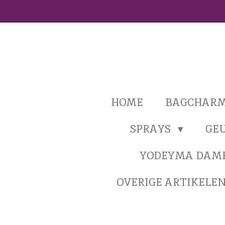
Ga
direct
naar
de
hoofdinhoud
HOME
BAGCHAR
SPRAYS
GE
YODEYMA DAM
OVERIGE ARTIKELE