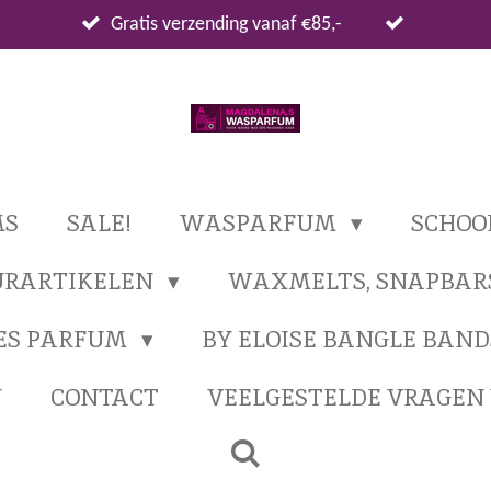
Gratis verzending vanaf €85,-
MS
SALE!
WASPARFUM
SCHO
URARTIKELEN
WAXMELTS, SNAPBAR
ES PARFUM
BY ELOISE BANGLE BAND
N
CONTACT
VEELGESTELDE VRAGE