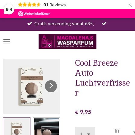
×
91
Reviews
9,4
Gratis verzending vanaf €85,-
Cool Breeze
Auto
Luchtverfrisse
r
€ 9,95
In