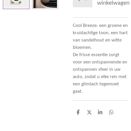
winkelwagen
Cool Breeze: een groene en
kruidachtige toon, een hart
van sandelhout en witte
bloemen.
De frisse essentie zorgt
voor een ontspannende en
ontspannen sfeer in uw
auto, zodat u elke reis met
een glimlach tegemoet
gaat.
D
D
S
D
e
e
h
e
l
e
a
l
e
l
r
e