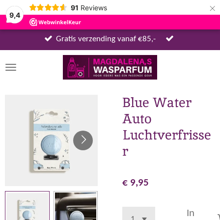
×
91
Reviews
9,4
Gratis verzending vanaf €85,-
Blue Water
Auto
Luchtverfrisse
r
€ 9,95
In