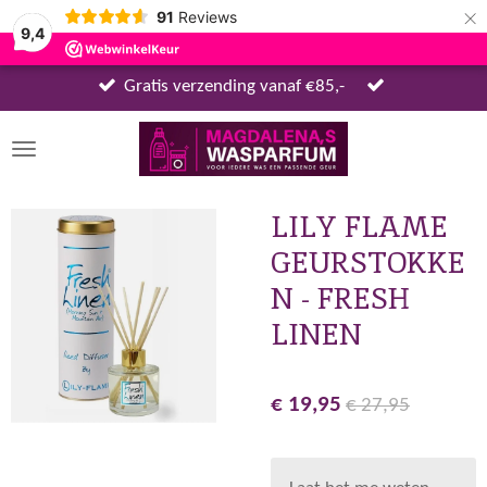
×
91
Reviews
9,4
Gratis verzending vanaf €85,-
LILY FLAME
GEURSTOKKE
N - FRESH
LINEN
€ 19,95
€ 27,95