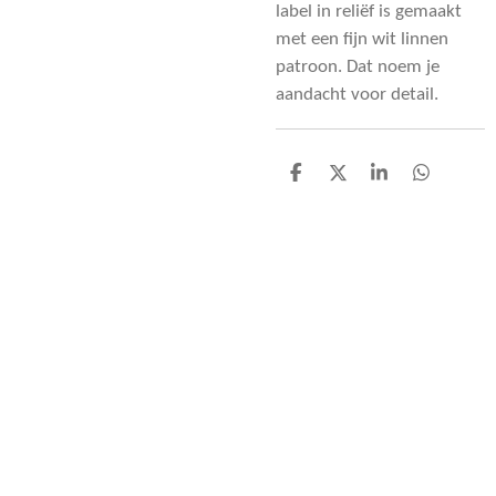
label in reliëf is gemaakt
met een fijn wit linnen
patroon. Dat noem je
aandacht voor detail.
D
D
S
D
e
e
h
e
l
e
a
l
e
l
r
e
n
e
n