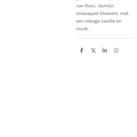
van Roos, Jasmijn,
sinasappel bloesem, met
een vleugje vanille en
musk.
D
D
S
D
e
e
h
e
l
e
a
l
e
l
r
e
n
e
n