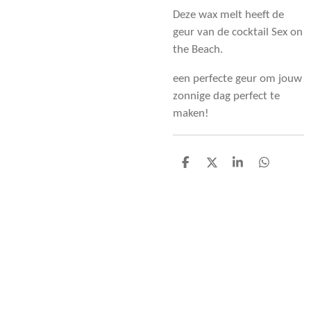
Deze wax melt heeft de
geur van de cocktail Sex on
the Beach.
een perfecte geur om jouw
zonnige dag perfect te
maken!
D
D
S
D
e
e
h
e
l
e
a
l
e
l
r
e
n
e
n