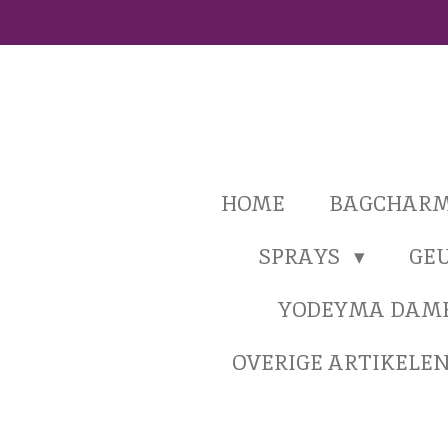
Ga
direct
naar
de
hoofdinhoud
HOME
BAGCHAR
SPRAYS
GE
YODEYMA DAM
OVERIGE ARTIKELE