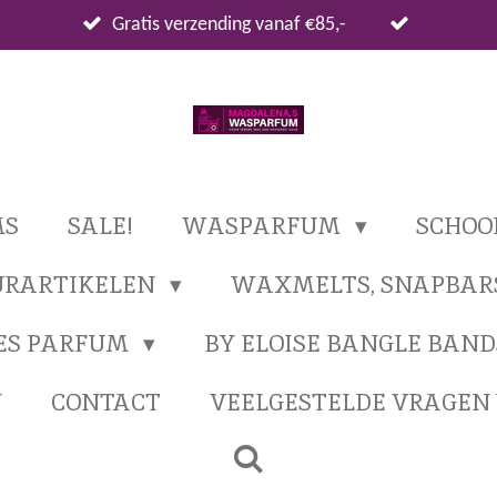
Gratis verzending vanaf €85,-
MS
SALE!
WASPARFUM
SCHO
URARTIKELEN
WAXMELTS, SNAPBAR
ES PARFUM
BY ELOISE BANGLE BAND
N
CONTACT
VEELGESTELDE VRAGE