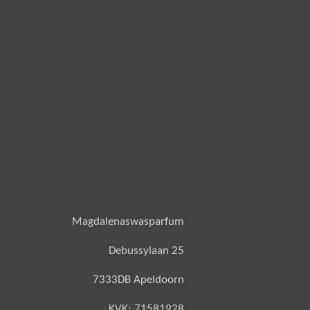
Magdalenaswasparfum
Debussylaan 25
7333DB Apeldoorn
KVK: 71581928