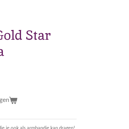
Gold Star
a
agen
die je ook als armbandje kan dragen!