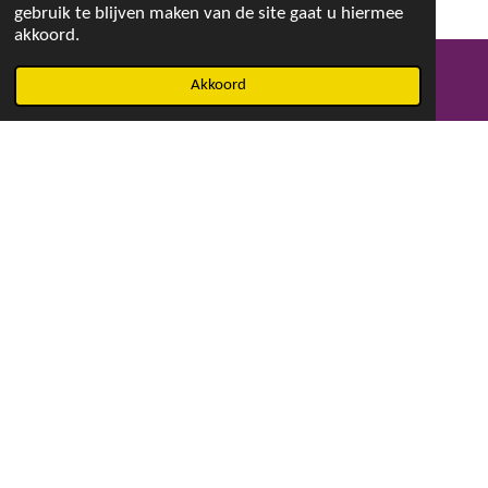
gebruik te blijven maken van de site gaat u hiermee
akkoord.
Akkoord
E-mailadres
Facebook