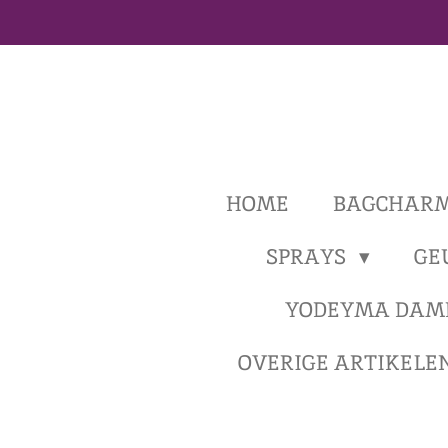
Ga
direct
naar
de
hoofdinhoud
HOME
BAGCHAR
SPRAYS
GE
YODEYMA DAM
OVERIGE ARTIKELE