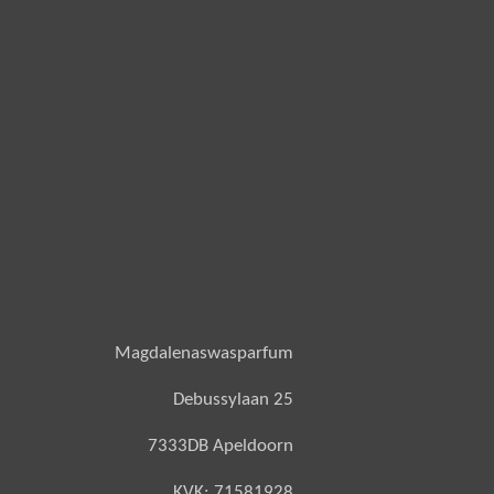
Magdalenaswasparfum
Debussylaan 25
7333DB Apeldoorn
KVK: 71581928