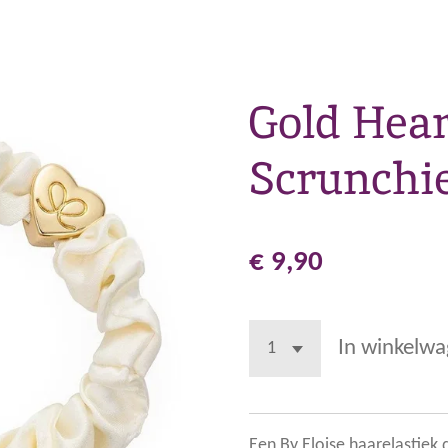
Gold Hear
Scrunchi
€ 9,90
In winkelw
Een By Eloise haarelastiek 