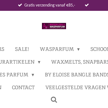
Gratis verzending vanaf €85,-
MS
SALE!
WASPARFUM
SCHOO
URARTIKELEN
WAXMELTS, SNAPBAR
ES PARFUM
BY ELOISE BANGLE BAND
N
CONTACT
VEELGESTELDE VRAGEN