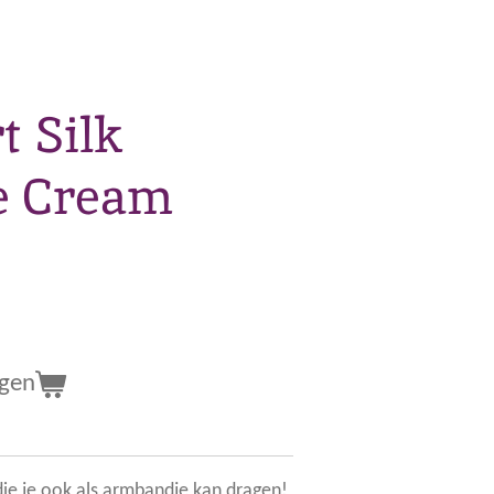
t Silk
e Cream
agen
die je ook als armbandje kan dragen!