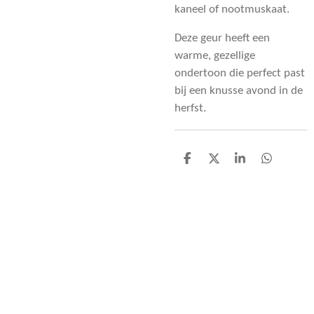
kaneel of nootmuskaat.
Deze geur heeft een
warme, gezellige
ondertoon die perfect past
bij een knusse avond in de
herfst.
D
D
S
D
e
e
h
e
l
e
a
l
e
l
r
e
n
e
n