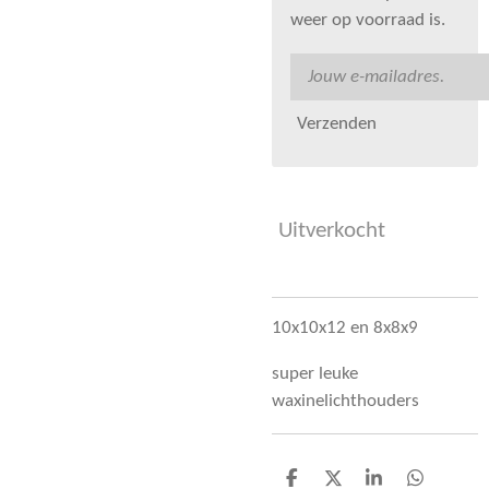
weer op voorraad is.
Verzenden
Uitverkocht
10x10x12 en 8x8x9
super leuke
waxinelichthouders
D
D
S
D