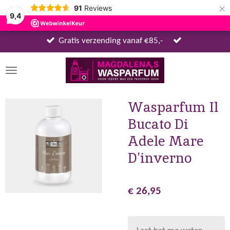
×
91
Reviews
9,4
Gratis verzending vanaf €85,-
Wasparfum Il
Bucato Di
Adele Mare
D’inverno
€ 26,95