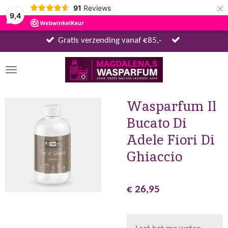
×
91
Reviews
9,4
Gratis verzending vanaf €85,-
Wasparfum Il
Bucato Di
Adele Fiori Di
Ghiaccio
€ 26,95