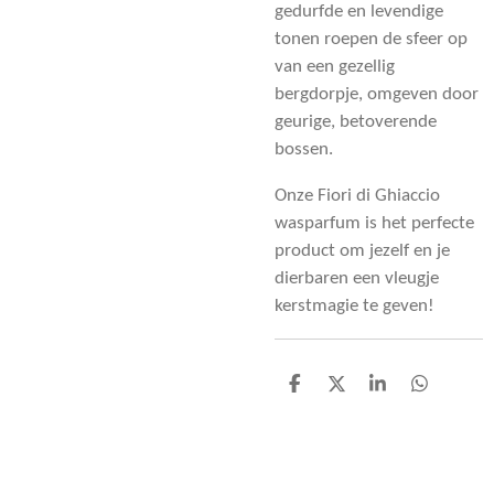
gedurfde en levendige
tonen roepen de sfeer op
van een gezellig
bergdorpje, omgeven door
geurige, betoverende
bossen.
Onze Fiori di Ghiaccio
wasparfum is het perfecte
product om jezelf en je
dierbaren een vleugje
kerstmagie te geven!
D
D
S
D
e
e
h
e
l
e
a
l
e
l
r
e
n
e
n